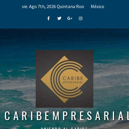
Skip
vie. Ago 7th, 2026
Quintana Roo
México
to
content
Facebook
Twitter
Google+
Instagram
CARIBEMPRESARIA
UNIENDO AL CARIBE