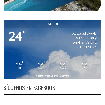
CANCUN
24
°
scattered clouds
94% humidity
wind: 2m/s ENE
H 24 • L 24
34
32
32
32
°
°
°
°
FRI
SAT
SUN
MON
Weather from OpenWeatherMap
SÍGUENOS EN FACEBOOK