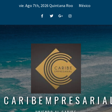
Skip
vie. Ago 7th, 2026
Quintana Roo
México
to
content
Facebook
Twitter
Google+
Instagram
CARIBEMPRESARIA
UNIENDO AL CARIBE