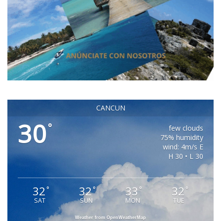
CANCUN
30
°
few clouds
75% humidity
wind: 4m/s E
H 30 • L 30
32
32
33
32
°
°
°
°
SAT
SUN
MON
TUE
Weather from OpenWeatherMap