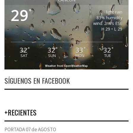
29
°
light rain
83% humidity
wind: 2m/s ESE
H 29 • L 29
32
32
33
32
°
°
°
°
SAT
SUN
MON
TUE
Weather from OpenWeatherMap
SÍGUENOS EN FACEBOOK
+RECIENTES
PORTADA 07 de AGOSTO