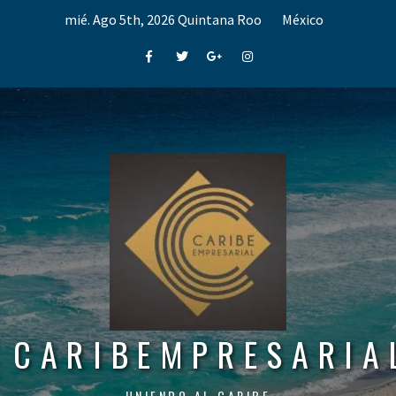
Skip
mié. Ago 5th, 2026
Quintana Roo
México
to
content
Facebook
Twitter
Google+
Instagram
CARIBEMPRESARIA
UNIENDO AL CARIBE