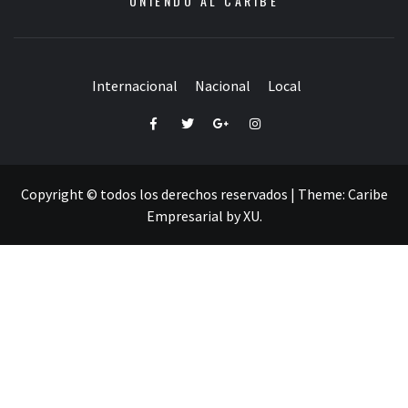
UNIENDO AL CARIBE
Internacional
Nacional
Local
Facebook
Twitter
Google+
Instagram
Copyright © todos los derechos reservados
|
Theme:
Caribe
Empresarial
by
XU
.