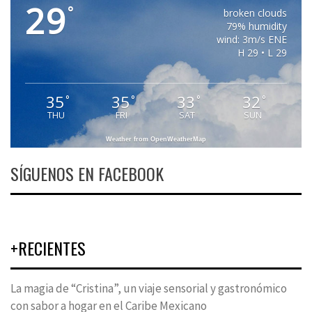
29
°
broken clouds
79% humidity
wind: 3m/s ENE
H 29 • L 29
35
35
33
32
°
°
°
°
THU
FRI
SAT
SUN
Weather from OpenWeatherMap
SÍGUENOS EN FACEBOOK
+RECIENTES
La magia de “Cristina”, un viaje sensorial y gastronómico
con sabor a hogar en el Caribe Mexicano