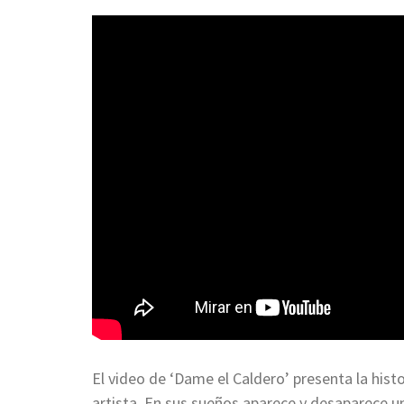
El video de ‘Dame el Caldero’ presenta la histo
artista. En sus sueños aparece y desaparece u