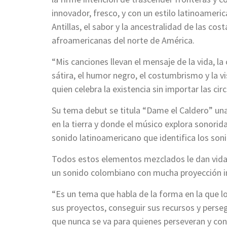
innovador, fresco, y con un estilo latinoameri
Antillas, el sabor y la ancestralidad de las co
afroamericanas del norte de América.
“Mis canciones llevan el mensaje de la vida, la ca
sátira, el humor negro, el costumbrismo y la v
quien celebra la existencia sin importar las ci
Su tema debut se titula “Dame el Caldero” una
en la tierra y donde el músico explora sonorid
sonido latinoamericano que identifica los son
Todos estos elementos mezclados le dan vida a
un sonido colombiano con mucha proyección in
“Es un tema que habla de la forma en la que lo
sus proyectos, conseguir sus recursos y perse
que nunca se va para quienes perseveran y con