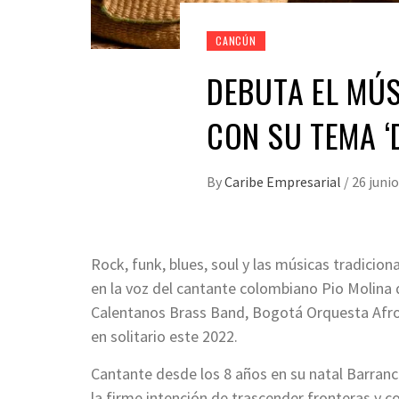
CANCÚN
DEBUTA EL MÚ
CON SU TEMA ‘
By
Caribe Empresarial
/
26 junio
Rock, funk, blues, soul y las músicas tradicio
en la voz del cantante colombiano Pio Molina 
Calentanos Brass Band, Bogotá Orquesta Afrob
en solitario este 2022.
Cantante desde los 8 años en su natal Barranca
la firme intención de trascender fronteras y co