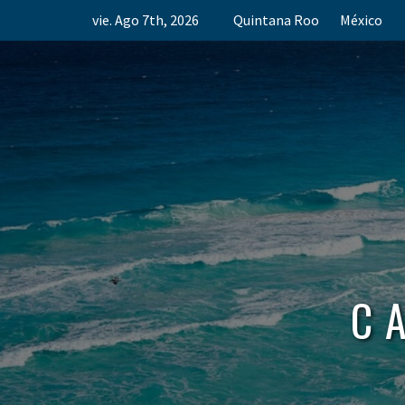
Skip
vie. Ago 7th, 2026
Quintana Roo
México
to
content
C