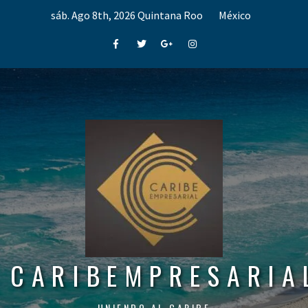
Skip
sáb. Ago 8th, 2026
Quintana Roo
México
to
content
Facebook
Twitter
Google+
Instagram
CARIBEMPRESARIA
UNIENDO AL CARIBE