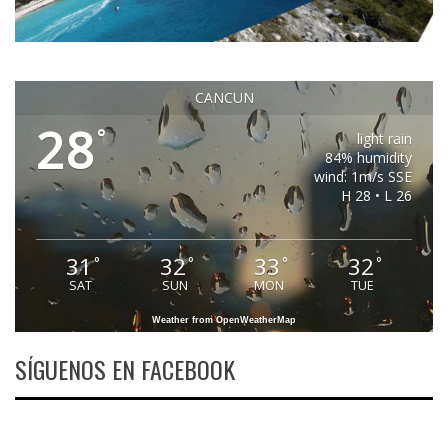
CANCUN
28
°
light rain
84% humidity
wind: 1m/s SSE
H 28 • L 26
31
32
33
32
°
°
°
°
SAT
SUN
MON
TUE
Weather from OpenWeatherMap
SÍGUENOS EN FACEBOOK