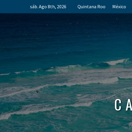
Skip
sáb. Ago 8th, 2026
Quintana Roo
México
to
content
C