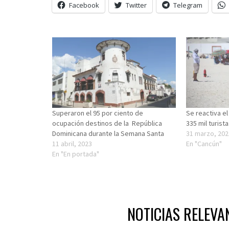
Facebook
Twitter
Telegram
Superaron el 95 por ciento de
Se reactiva el
ocupación destinos de la República
335 mil turis
Dominicana durante la Semana Santa
31 marzo, 202
11 abril, 2023
En "Cancún"
En "En portada"
NOTICIAS RELEVA