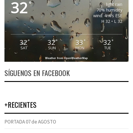
32
°
light rain
70% humidity
wind: 4m/s ESE
H 32 • L 32
32
32
33
32
°
°
°
°
SAT
SUN
MON
TUE
Weather from OpenWeatherMap
SÍGUENOS EN FACEBOOK
+RECIENTES
PORTADA 07 de AGOSTO