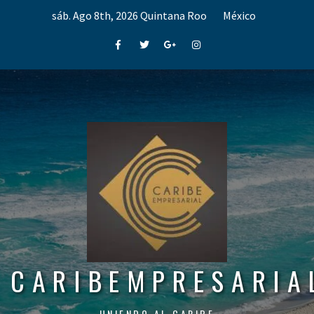
Skip
sáb. Ago 8th, 2026
Quintana Roo
México
to
content
Facebook
Twitter
Google+
Instagram
CARIBEMPRESARIA
UNIENDO AL CARIBE