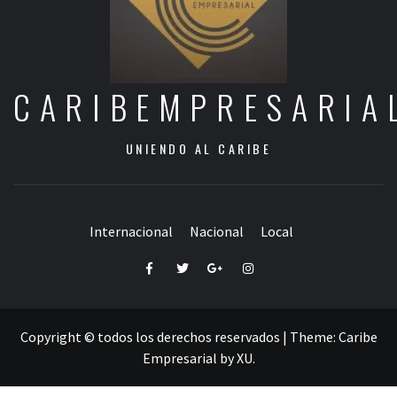
CARIBEMPRESARIA
UNIENDO AL CARIBE
Internacional
Nacional
Local
Facebook
Twitter
Google+
Instagram
Copyright © todos los derechos reservados
|
Theme:
Caribe
Empresarial
by
XU
.