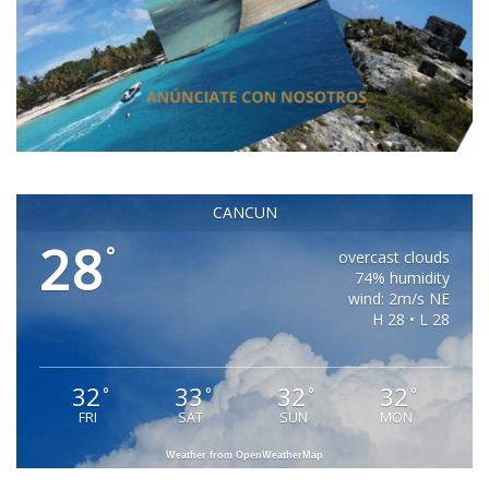
CANCUN
28
°
overcast clouds
74% humidity
wind: 2m/s NE
H 28 • L 28
32
33
32
32
°
°
°
°
FRI
SAT
SUN
MON
Weather from OpenWeatherMap