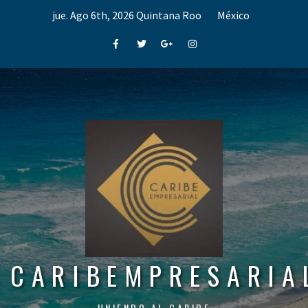
Skip
jue. Ago 6th, 2026
Quintana Roo
México
to
content
Facebook
Twitter
Google+
Instagram
CARIBEMPRESARIA
UNIENDO AL CARIBE