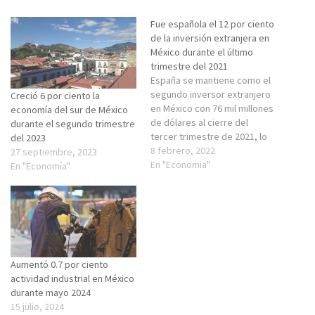
Fue española el 12 por ciento
de la inversión extranjera en
México durante el último
trimestre del 2021
España se mantiene como el
segundo inversor extranjero
Creció 6 por ciento la
en México con 76 mil millones
economía del sur de México
de dólares al cierre del
durante el segundo trimestre
tercer trimestre de 2021, lo
del 2023
que representa el 12 por
8 febrero, 2022
27 septiembre, 2023
ciento de la Inversión
En "Economia"
En "Economía"
Extranjera Directa (IED) de
México, informó Álvaro Pastor
Escribano, consejero
Económico y Comercial de la
Embajada de…
Aumentó 0.7 por ciento
actividad industrial en México
durante mayo 2024
15 julio, 2024