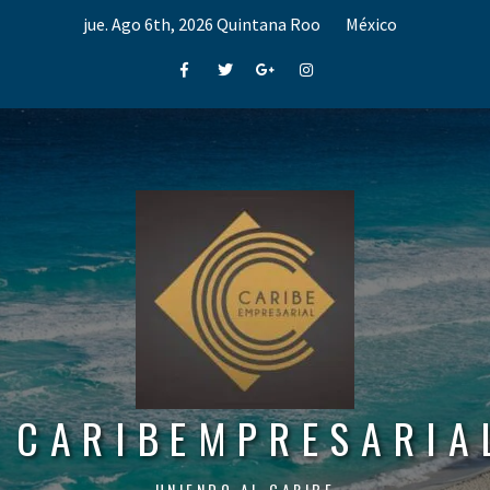
Skip
jue. Ago 6th, 2026
Quintana Roo
México
to
content
Facebook
Twitter
Google+
Instagram
CARIBEMPRESARIA
UNIENDO AL CARIBE