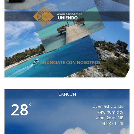
CANCUN
28
°
overcast clouds
74% humidity
wind: 2m/s NE
H 28 • L 28