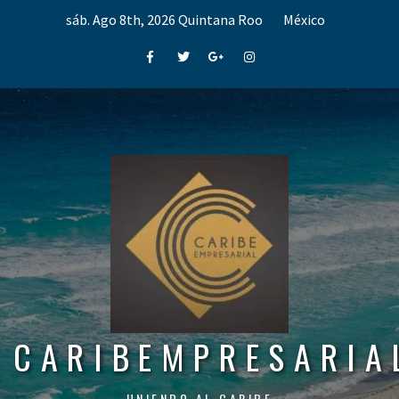
Skip
sáb. Ago 8th, 2026
Quintana Roo
México
to
content
Facebook
Twitter
Google+
Instagram
CARIBEMPRESARIA
UNIENDO AL CARIBE