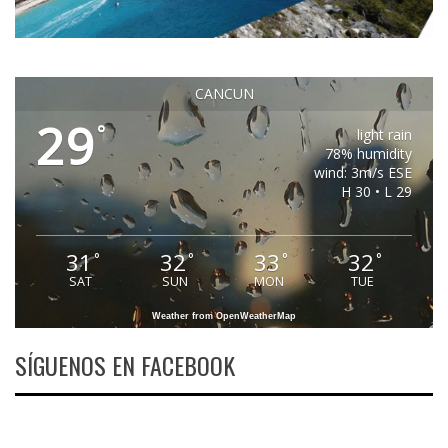
CANCUN
29
°
light rain
78% humidity
wind: 3m/s ESE
H 30 • L 29
31
32
33
32
°
°
°
°
SAT
SUN
MON
TUE
Weather from OpenWeatherMap
SÍGUENOS EN FACEBOOK