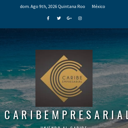
Skip
dom. Ago 9th, 2026
Quintana Roo
México
to
content
Facebook
Twitter
Google+
Instagram
CARIBEMPRESARIA
UNIENDO AL CARIBE