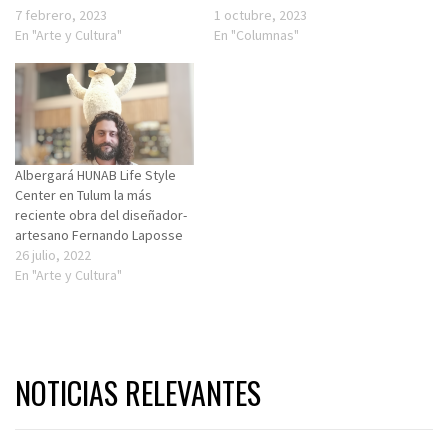
7 febrero, 2023
1 octubre, 2023
En "Arte y Cultura"
En "Columnas"
Albergará HUNAB Life Style
Center en Tulum la más
reciente obra del diseñador-
artesano Fernando Laposse
26 julio, 2022
En "Arte y Cultura"
NOTICIAS RELEVANTES