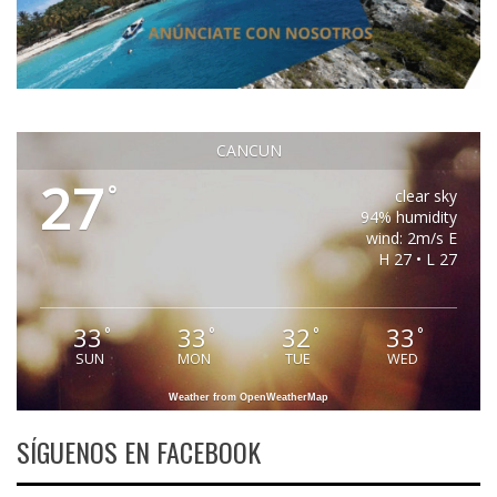
CANCUN
27
°
clear sky
94% humidity
wind: 2m/s E
H 27 • L 27
33
33
32
33
°
°
°
°
SUN
MON
TUE
WED
Weather from OpenWeatherMap
SÍGUENOS EN FACEBOOK