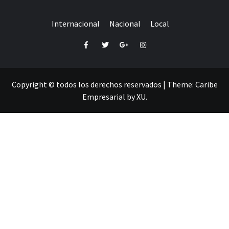
Internacional
Nacional
Local
Facebook
Twitter
Google+
Instagram
Copyright © todos los derechos reservados
|
Theme:
Caribe
Empresarial
by
XU
.