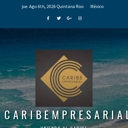
Skip
jue. Ago 6th, 2026
Quintana Roo
México
to
content
Facebook
Twitter
Google+
Instagram
CARIBEMPRESARIA
UNIENDO AL CARIBE