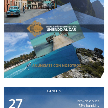
CANCUN
27
°
broken clouds
78% humidity