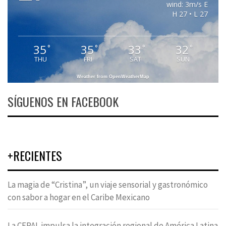
wind: 3m/s E
H 27 • L 27
35
35
33
32
°
°
°
°
THU
FRI
SAT
SUN
Weather from OpenWeatherMap
SÍGUENOS EN FACEBOOK
+RECIENTES
La magia de “Cristina”, un viaje sensorial y gastronómico
con sabor a hogar en el Caribe Mexicano
La CEPAL impulsa la integración regional de América Latina