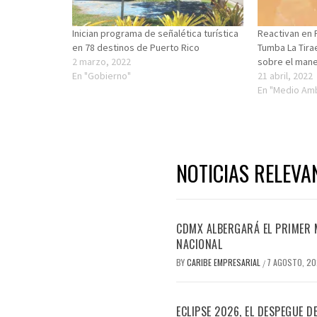
Inician programa de señalética turística
Reactivan en 
en 78 destinos de Puerto Rico
Tumba La Tira
2 marzo, 2022
sobre el mane
En "Gobierno"
21 abril, 2022
En "Medio Am
NOTICIAS RELEVA
CDMX ALBERGARÁ EL PRIMER M
NACIONAL
BY
CARIBE EMPRESARIAL
7 AGOSTO, 2
/
ECLIPSE 2026, EL DESPEGUE 