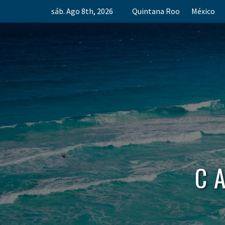
Skip
sáb. Ago 8th, 2026
Quintana Roo
México
to
content
C