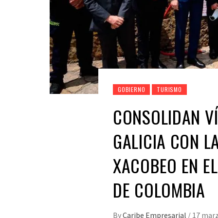
GOBIERNO
TURISMO
CONSOLIDAN V
GALICIA CON L
XACOBEO EN E
DE COLOMBIA
By
Caribe Empresarial
/
17 marz