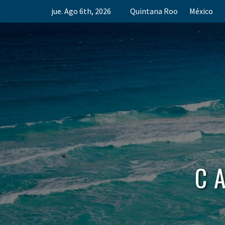
Skip
jue. Ago 6th, 2026
Quintana Roo
México
to
content
C