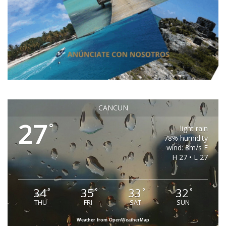
CANCUN
27
°
light rain
78% humidity
wind: 3m/s E
H 27 • L 27
34
35
33
32
°
°
°
°
THU
FRI
SAT
SUN
Weather from OpenWeatherMap