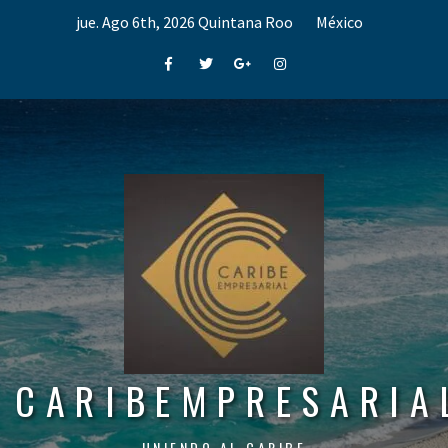
Skip
jue. Ago 6th, 2026
Quintana Roo
México
to
content
Facebook
Twitter
Google+
Instagram
CARIBEMPRESARIA
UNIENDO AL CARIBE