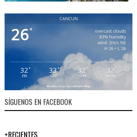
CANCUN
26
°
overcast clouds
83% humidity
wind: 2m/s NE
H 26 • L 26
32
33
32
32
°
°
°
°
FRI
SAT
SUN
MON
Weather from OpenWeatherMap
SÍGUENOS EN FACEBOOK
+RECIENTES