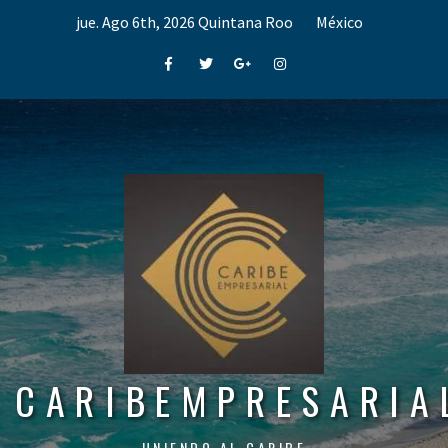
Skip
jue. Ago 6th, 2026
Quintana Roo
México
to
content
Facebook
Twitter
Google+
Instagram
CARIBEMPRESARIA
UNIENDO AL CARIBE