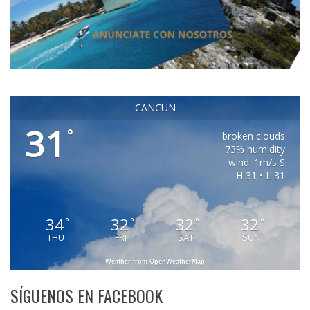
CANCUN
31
°
broken clouds
73% humidity
wind: 1m/s S
H 31 • L 31
34
32
32
32
°
°
°
°
THU
FRI
SAT
SUN
Weather from OpenWeatherMap
SÍGUENOS EN FACEBOOK