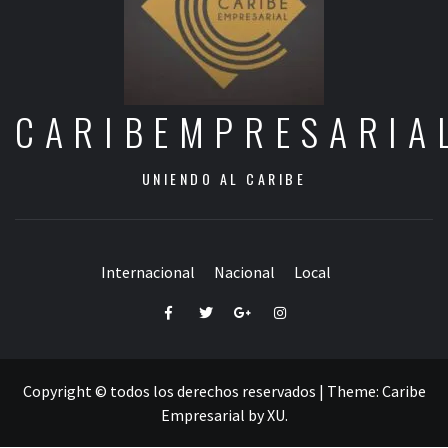
CARIBEMPRESARIA
UNIENDO AL CARIBE
Internacional
Nacional
Local
Facebook
Twitter
Google+
Instagram
Copyright © todos los derechos reservados
|
Theme:
Caribe
Empresarial
by
XU
.