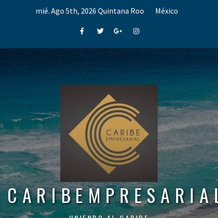
Skip
mié. Ago 5th, 2026
Quintana Roo
México
to
content
Facebook
Twitter
Google+
Instagram
CARIBEMPRESARIA
UNIENDO AL CARIBE