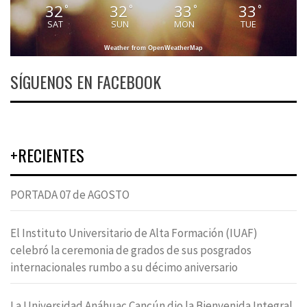
32
32
33
33
°
°
°
°
SAT
SUN
MON
TUE
Weather from OpenWeatherMap
SÍGUENOS EN FACEBOOK
+RECIENTES
PORTADA 07 de AGOSTO
El Instituto Universitario de Alta Formación (IUAF)
celebró la ceremonia de grados de sus posgrados
internacionales rumbo a su décimo aniversario
La Universidad Anáhuac Cancún dio la Bienvenida Integral