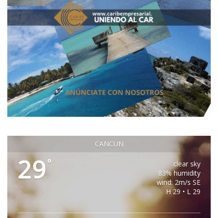
CANCUN
29
°
clear sky
83% humidity
wind: 2m/s SE
H 29 • L 29