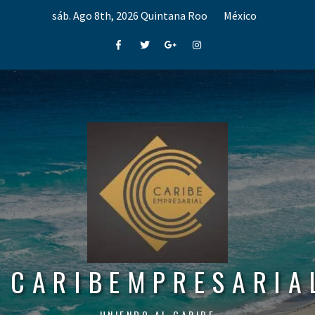
Skip
sáb. Ago 8th, 2026
Quintana Roo
México
to
content
Facebook
Twitter
Google+
Instagram
CARIBEMPRESARIA
UNIENDO AL CARIBE