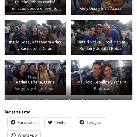
Chucho Robles realizó
enlaces desde el evento.
Gely Díaz y Elvia Alpizar.
Ingrid Sosa, Kassandra Arias
Jatziri Shakti, José Manuel
y Sacnicteha Durán.
Roldán y Josafat Roldán.
Karina Cadena, Osiris
Mauricio Ceballos y Yahaira
Varguez y Ángel León.
Pedraza.
Varias taquerías de la comunidad participaron en esta feria.
Comparte esto:
Facebook
Twitter
Telegram
WhatsApp