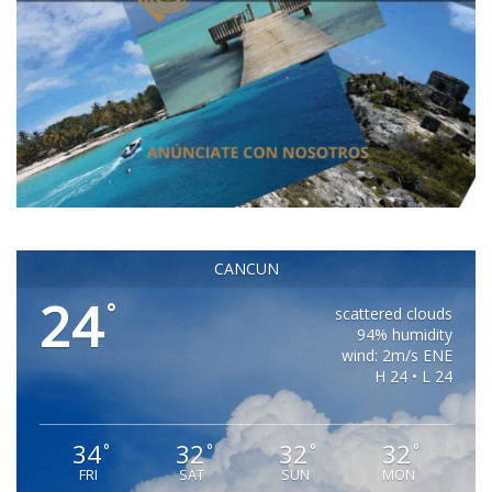
CANCUN
24
°
scattered clouds
94% humidity
wind: 2m/s ENE
H 24 • L 24
34
32
32
32
°
°
°
°
FRI
SAT
SUN
MON