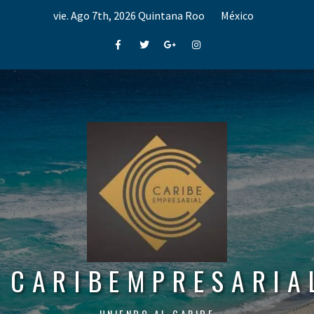
Skip
vie. Ago 7th, 2026
Quintana Roo
México
to
content
Facebook
Twitter
Google+
Instagram
CARIBEMPRESARIA
UNIENDO AL CARIBE