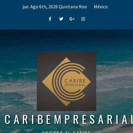
Skip
jue. Ago 6th, 2026
Quintana Roo
México
to
content
Facebook
Twitter
Google+
Instagram
CARIBEMPRESARIA
UNIENDO AL CARIBE