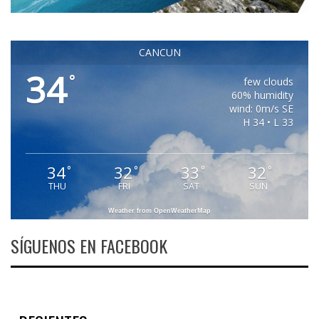
CANCUN
34
°
few clouds
60% humidity
wind: 0m/s SE
H 34 • L 33
34
32
33
32
°
°
°
°
THU
FRI
SAT
SUN
Weather from OpenWeatherMap
SÍGUENOS EN FACEBOOK