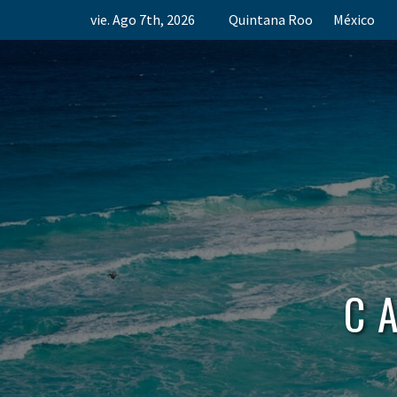
Skip
vie. Ago 7th, 2026
Quintana Roo
México
to
content
C