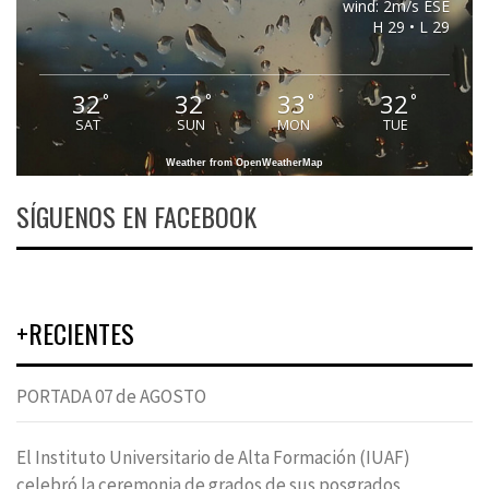
wind: 2m/s ESE
H 29 • L 29
32
32
33
32
°
°
°
°
SAT
SUN
MON
TUE
Weather from OpenWeatherMap
SÍGUENOS EN FACEBOOK
+RECIENTES
PORTADA 07 de AGOSTO
El Instituto Universitario de Alta Formación (IUAF)
celebró la ceremonia de grados de sus posgrados