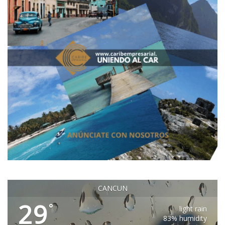
CANCUN
29
°
light rain
83% humidity