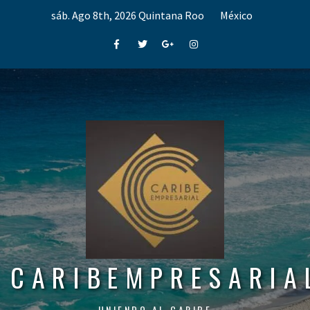
Skip
sáb. Ago 8th, 2026
Quintana Roo
México
to
content
Facebook
Twitter
Google+
Instagram
CARIBEMPRESARIA
UNIENDO AL CARIBE