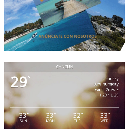
CANCUN
29
°
clear sky
83% humidity
wind: 2m/s E
H 29 • L 29
33
33
32
33
°
°
°
°
SUN
MON
TUE
WED