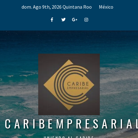
Skip
dom. Ago 9th, 2026
Quintana Roo
México
to
content
Facebook
Twitter
Google+
Instagram
CARIBEMPRESARIA
UNIENDO AL CARIBE