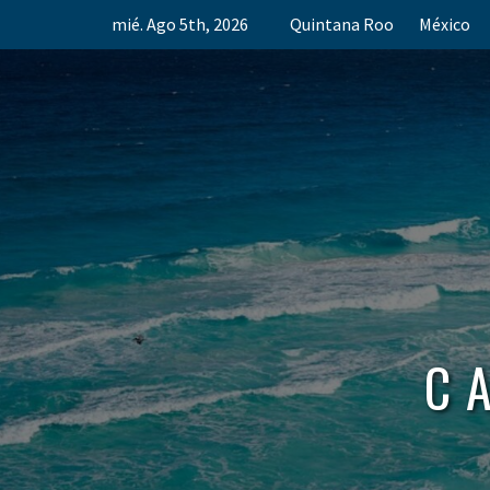
Skip
mié. Ago 5th, 2026
Quintana Roo
México
to
content
C