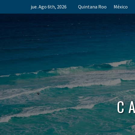
Skip
jue. Ago 6th, 2026
Quintana Roo
México
to
content
C