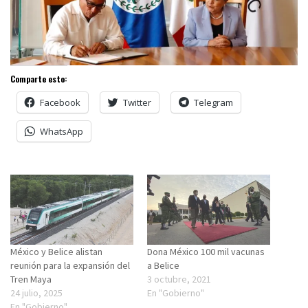
Comparte esto:
Facebook
Twitter
Telegram
WhatsApp
México y Belice alistan
Dona México 100 mil vacunas
reunión para la expansión del
a Belice
Tren Maya
3 octubre, 2021
24 julio, 2025
En "Gobierno"
En "Gobierno"