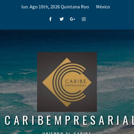
Skip
lun. Ago 10th, 2026
Quintana Roo
México
to
content
Facebook
Twitter
Google+
Instagram
CARIBEMPRESARIA
UNIENDO AL CARIBE