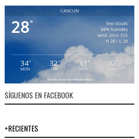
CANCUN
28
°
few clouds
88% humidity
wind: 2m/s ESE
H 28 • L 28
34
32
33
32
°
°
°
°
MON
TUE
WED
THU
Weather from OpenWeatherMap
SÍGUENOS EN FACEBOOK
+RECIENTES