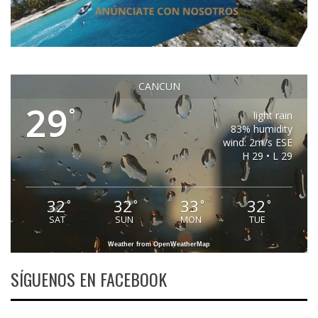
CANCUN
29
°
light rain
83% humidity
wind: 2m/s ESE
H 29 • L 29
32
32
33
32
°
°
°
°
SAT
SUN
MON
TUE
Weather from OpenWeatherMap
SÍGUENOS EN FACEBOOK