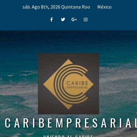
Skip
sáb. Ago 8th, 2026
Quintana Roo
México
to
content
Facebook
Twitter
Google+
Instagram
CARIBEMPRESARIA
UNIENDO AL CARIBE