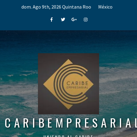
Skip
dom. Ago 9th, 2026
Quintana Roo
México
to
content
Facebook
Twitter
Google+
Instagram
CARIBEMPRESARIA
UNIENDO AL CARIBE