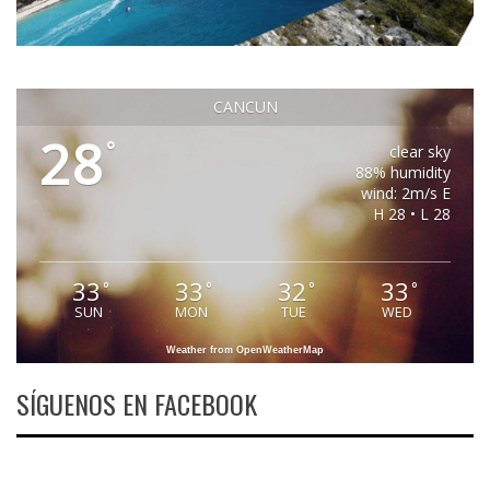
CANCUN
28
°
clear sky
88% humidity
wind: 2m/s E
H 28 • L 28
33
33
32
33
°
°
°
°
SUN
MON
TUE
WED
Weather from OpenWeatherMap
SÍGUENOS EN FACEBOOK