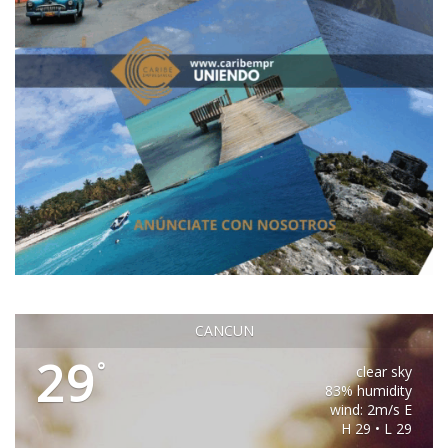
CANCUN
29
°
clear sky
83% humidity
wind: 2m/s E
H 29 • L 29