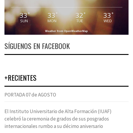
33
33
32
33
°
°
°
°
SUN
MON
TUE
WED
Weather from OpenWeatherMap
SÍGUENOS EN FACEBOOK
+RECIENTES
PORTADA 07 de AGOSTO
El Instituto Universitario de Alta Formación (IUAF)
celebró la ceremonia de grados de sus posgrados
internacionales rumbo a su décimo aniversario