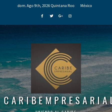
Skip
dom. Ago 9th, 2026
Quintana Roo
México
to
content
Facebook
Twitter
Google+
Instagram
CARIBEMPRESARIA
UNIENDO AL CARIBE