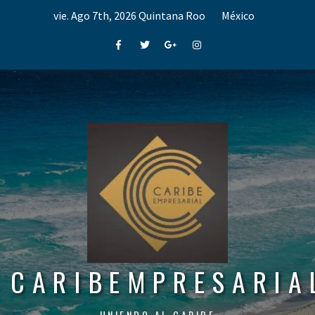
Skip
vie. Ago 7th, 2026
Quintana Roo
México
to
content
Facebook
Twitter
Google+
Instagram
CARIBEMPRESARIA
UNIENDO AL CARIBE