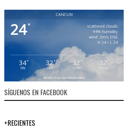
CANCUN
24
°
scattered clouds
94% humidity
wind: 2m/s ENE
H 24 • L 24
34
32
32
32
°
°
°
°
FRI
SAT
SUN
MON
Weather from OpenWeatherMap
SÍGUENOS EN FACEBOOK
+RECIENTES