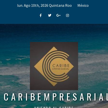
Skip
lun. Ago 10th, 2026
Quintana Roo
México
to
content
Facebook
Twitter
Google+
Instagram
CARIBEMPRESARIA
UNIENDO AL CARIBE