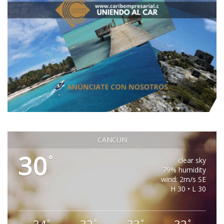
CANCUN
30
°
clear sky
79% humidity
wind: 2m/s SE
H 30 • L 30
°
°
°
°