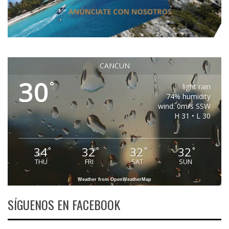
CANCUN
30
°
light rain
74% humidity
wind: 0m/s SSW
H 31 • L 30
34
32
32
32
°
°
°
°
THU
FRI
SAT
SUN
Weather from OpenWeatherMap
SÍGUENOS EN FACEBOOK