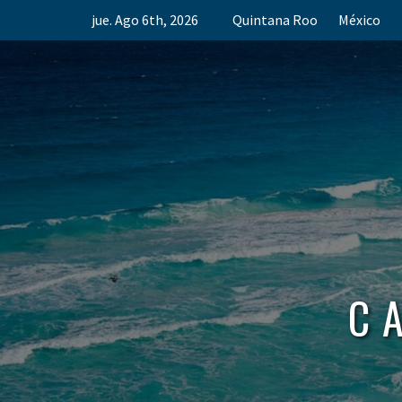
Skip
jue. Ago 6th, 2026
Quintana Roo
México
to
content
C