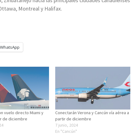
, Zihuatanejo hacia las principales ciudades canadienses
Ottawa, Montreal y Halifax.
WhatsApp
n vuelo directo Miami y
Conectarán Verona y Cancún vía aérea a
ir de diciembre
partir de diciembre
24
7 junio, 2024
En "Cancún"