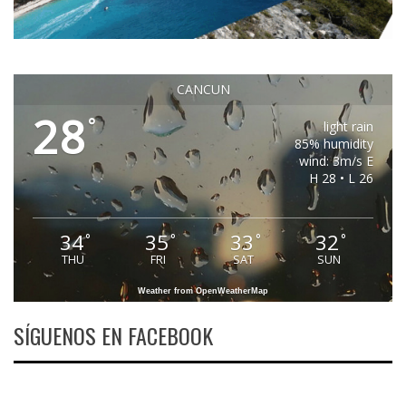
CANCUN
28
°
light rain
85% humidity
wind: 3m/s E
H 28 • L 26
34
35
33
32
°
°
°
°
THU
FRI
SAT
SUN
Weather from OpenWeatherMap
SÍGUENOS EN FACEBOOK