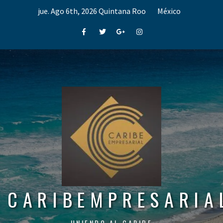
Skip
jue. Ago 6th, 2026
Quintana Roo
México
to
content
Facebook
Twitter
Google+
Instagram
CARIBEMPRESARIA
UNIENDO AL CARIBE