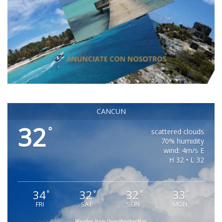
CANCUN
32
°
scattered clouds
70% humidity
wind: 4m/s E
H 32 • L 32
34
32
32
33
°
°
°
°
FRI
SAT
SUN
MON
Weather from OpenWeatherMap