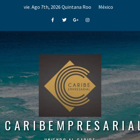
Skip
vie. Ago 7th, 2026
Quintana Roo
México
to
content
Facebook
Twitter
Google+
Instagram
CARIBEMPRESARIA
UNIENDO AL CARIBE