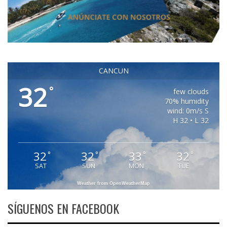
CANCUN
32
°
few clouds
70% humidity
wind: 0m/s S
H 32 • L 32
32
32
33
32
°
°
°
°
SAT
SUN
MON
TUE
Weather from OpenWeatherMap
SÍGUENOS EN FACEBOOK