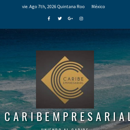
Skip
vie. Ago 7th, 2026
Quintana Roo
México
to
content
Facebook
Twitter
Google+
Instagram
CARIBEMPRESARIA
UNIENDO AL CARIBE