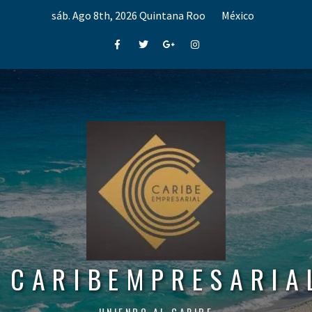
Skip
sáb. Ago 8th, 2026
Quintana Roo
México
to
content
Facebook
Twitter
Google+
Instagram
CARIBEMPRESARIA
UNIENDO AL CARIBE