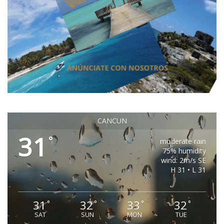
CANCUN
31
°
moderate rain
75% humidity
wind: 2m/s SE
H 31 • L 31
31
32
33
32
°
°
°
°
SAT
SUN
MON
TUE