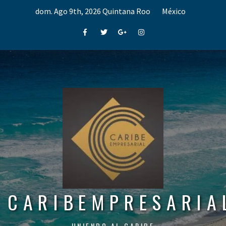
Skip
dom. Ago 9th, 2026
Quintana Roo
México
to
content
Facebook
Twitter
Google+
Instagram
CARIBEMPRESARIA
UNIENDO AL CARIBE