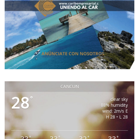
CANCUN
28
°
clear sky
88% humidity
wind: 2m/s E
H 28 • L 28
33
33
32
33
°
°
°
°