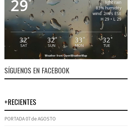
29
°
light rain
83% humidity
wind: 2m/s ESE
H 29 • L 29
32
32
33
32
°
°
°
°
SAT
SUN
MON
TUE
Weather from OpenWeatherMap
SÍGUENOS EN FACEBOOK
+RECIENTES
PORTADA 07 de AGOSTO