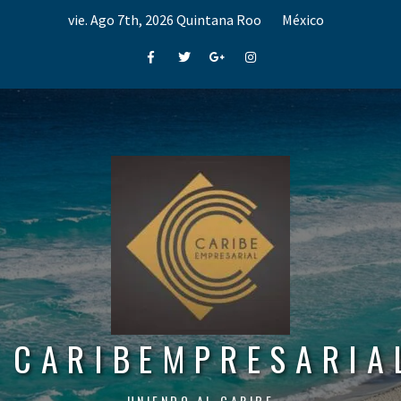
Skip
vie. Ago 7th, 2026
Quintana Roo
México
to
content
Facebook
Twitter
Google+
Instagram
CARIBEMPRESARIA
UNIENDO AL CARIBE