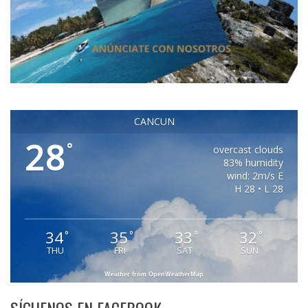
CANCUN
28
°
overcast clouds
83% humidity
wind: 2m/s E
H 28 • L 28
34
35
33
32
°
°
°
°
THU
FRI
SAT
SUN
Weather from OpenWeatherMap