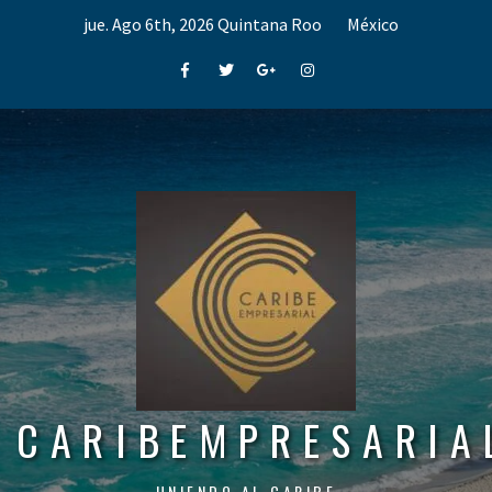
Skip
jue. Ago 6th, 2026
Quintana Roo
México
to
content
Facebook
Twitter
Google+
Instagram
CARIBEMPRESARIA
UNIENDO AL CARIBE