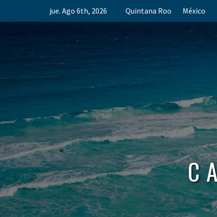
Skip
jue. Ago 6th, 2026
Quintana Roo
México
to
content
C