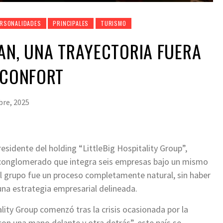
RSONALIDADES
PRINCIPALES
TURISMO
AN, UNA TRAYECTORIA FUERA
 CONFORT
bre, 2025
residente del holding “LittleBig Hospitality Group”,
e conglomerado que integra seis empresas bajo un mismo
el grupo fue un proceso completamente natural, sin haber
una estrategia empresarial delineada.
ality Group comenzó tras la crisis ocasionada por la
con una mano delante y otra detrás”, este país se