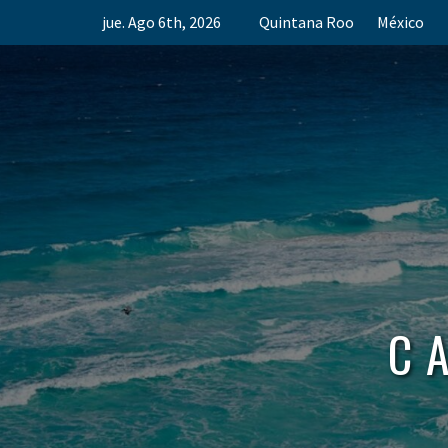
Skip
jue. Ago 6th, 2026
Quintana Roo
México
to
content
C