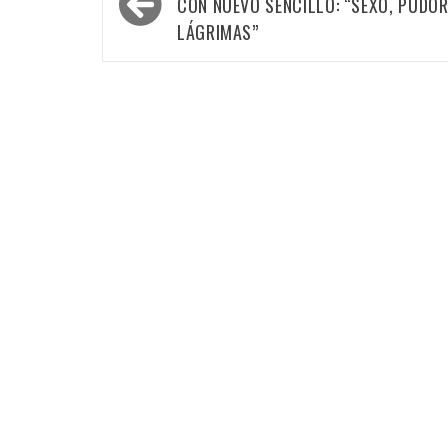
de
CON NUEVO SENCILLO: “SEXO, PUDOR
entradas
LÁGRIMAS”