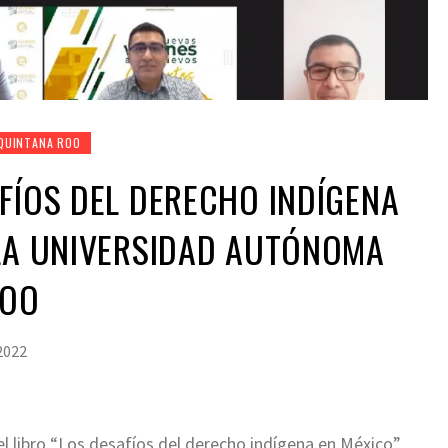
QUINTANA ROO
FÍOS DEL DERECHO INDÍGENA
 LA UNIVERSIDAD AUTÓNOMA
ROO
 2022
l libro “Los desafíos del derecho indígena en México”,