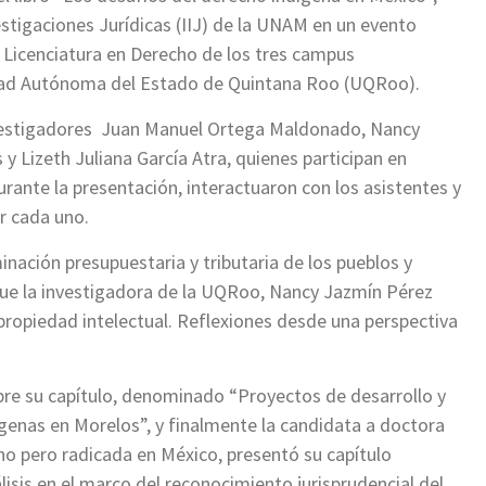
estigaciones Jurídicas (IIJ) de la UNAM en un evento
la Licenciatura en Derecho de los tres campus
rsidad Autónoma del Estado de Quintana Roo (UQRoo).
investigadores Juan Manuel Ortega Maldonado, Nancy
 Lizeth Juliana García Atra, quienes participan en
urante la presentación, interactuaron con los asistentes y
r cada uno.
ación presupuestaria y tributaria de los pueblos y
ue la investigadora de la UQRoo, Nancy Jazmín Pérez
propiedad intelectual. Reflexiones desde una perspectiva
bre su capítulo, denominado “Proyectos de desarrollo y
genas en Morelos”, y finalmente la candidata a doctora
no pero radicada en México, presentó su capítulo
sis en el marco del reconocimiento jurisprudencial del