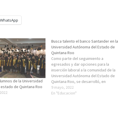
WhatsApp
Busca talento el banco Santander en la
Universidad Autónoma del Estado de
Quintana Roo
Como parte del seguimiento a
egresados y dar opciones para la
inserción laboral a la comunidad de la
Universidad Autónoma del Estado de
lumnos de la Universidad
Quintana Roo, se desarrolló, en
 estado de Quintana Roo
coordinación con Banco Santander, la
9 mayo, 2022
 2022
conferencia: Atracción de Talentos,
En "Educacion"
impartida por Jessica Aradhi Badillo
Aspero, asesora de Atracción de
Talento, contando con…