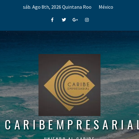
Skip
sáb. Ago 8th, 2026
Quintana Roo
México
to
content
Facebook
Twitter
Google+
Instagram
CARIBEMPRESARIA
UNIENDO AL CARIBE