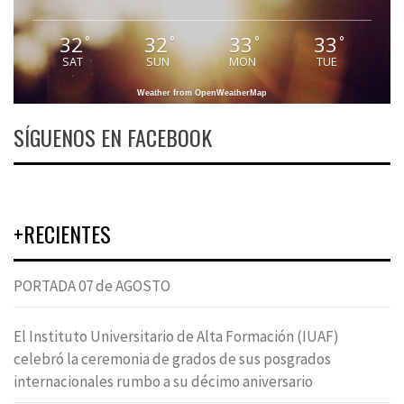
32
32
33
33
°
°
°
°
SAT
SUN
MON
TUE
Weather from OpenWeatherMap
SÍGUENOS EN FACEBOOK
+RECIENTES
PORTADA 07 de AGOSTO
El Instituto Universitario de Alta Formación (IUAF)
celebró la ceremonia de grados de sus posgrados
internacionales rumbo a su décimo aniversario