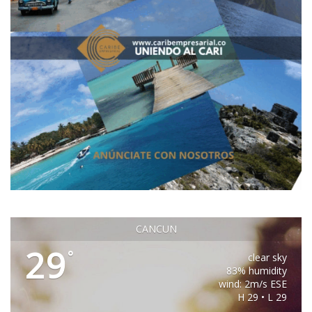
CANCUN
29
°
clear sky
83% humidity
wind: 2m/s ESE
H 29 • L 29