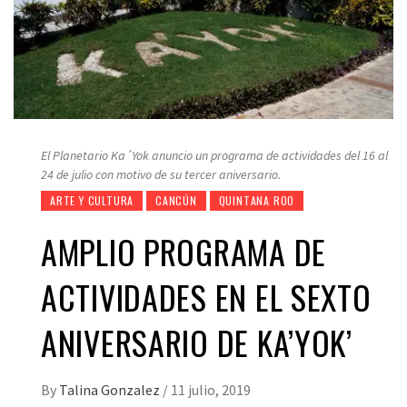
El Planetario Ka´Yok anuncio un programa de actividades del 16 al
24 de julio con motivo de su tercer aniversario.
ARTE Y CULTURA
CANCÚN
QUINTANA ROO
AMPLIO PROGRAMA DE
ACTIVIDADES EN EL SEXTO
ANIVERSARIO DE KA’YOK’
By
Talina Gonzalez
/
11 julio, 2019