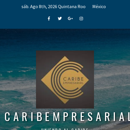
Skip
sáb. Ago 8th, 2026
Quintana Roo
México
to
content
Facebook
Twitter
Google+
Instagram
CARIBEMPRESARIA
UNIENDO AL CARIBE