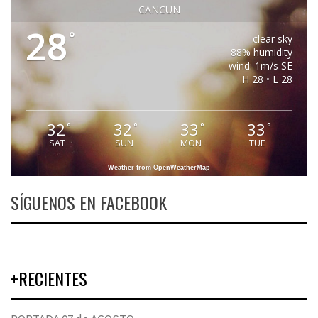
CANCUN
28
°
clear sky
88% humidity
wind: 1m/s SE
H 28 • L 28
32
32
33
33
°
°
°
°
SAT
SUN
MON
TUE
Weather from OpenWeatherMap
SÍGUENOS EN FACEBOOK
+RECIENTES