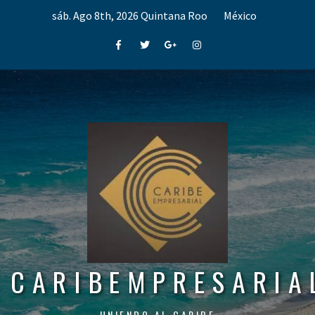
Skip
sáb. Ago 8th, 2026
Quintana Roo
México
to
content
Facebook
Twitter
Google+
Instagram
CARIBEMPRESARIA
UNIENDO AL CARIBE