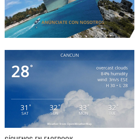
CANCUN
28
°
overcast clouds
84% humidity
wind: 3m/s ESE
H 30 • L 28
31
32
33
32
°
°
°
°
SAT
SUN
MON
TUE
Weather from OpenWeatherMap