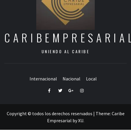
CARIBEMPRESARIA
UNIENDO AL CARIBE
Internacional
Nacional
Local
Facebook
Twitter
Google+
Instagram
Copyright © todos los derechos reservados
|
Theme:
Caribe
Empresarial
by
XU
.