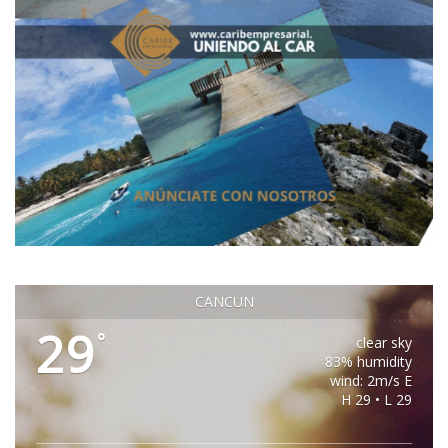
CANCUN
29
°
clear sky
83% humidity
wind: 2m/s E
H 29 • L 29