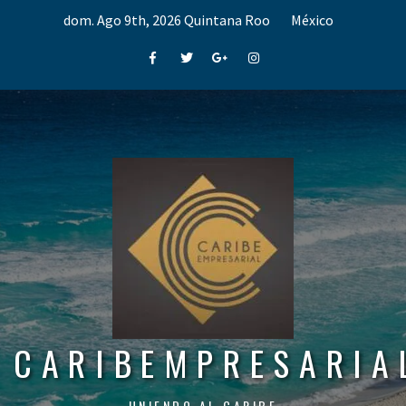
Skip
dom. Ago 9th, 2026
Quintana Roo
México
to
content
Facebook
Twitter
Google+
Instagram
CARIBEMPRESARIA
UNIENDO AL CARIBE