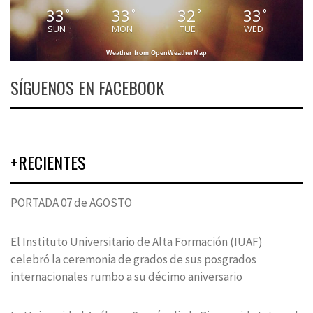
33
33
32
33
°
°
°
°
SUN
MON
TUE
WED
Weather from OpenWeatherMap
SÍGUENOS EN FACEBOOK
+RECIENTES
PORTADA 07 de AGOSTO
El Instituto Universitario de Alta Formación (IUAF)
celebró la ceremonia de grados de sus posgrados
internacionales rumbo a su décimo aniversario