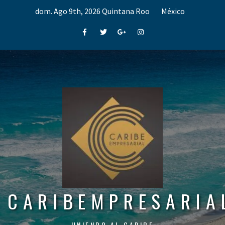
Skip
dom. Ago 9th, 2026
Quintana Roo
México
to
content
Facebook
Twitter
Google+
Instagram
CARIBEMPRESARIA
UNIENDO AL CARIBE