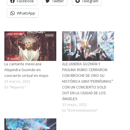
Facebook
Twitter
Telegram
WhatsApp
La cantante mexicana
ALEJANDRA GUZMÁN Y
Alejandra Guzmán en
PAULINA RUBIO CERRARON
concierto virtual en mayo
CON BROCHE DE ORO SU
15 marzo, 2021
HISTÓRICA GIRA“PERRÍSIMAS”
En "Mujeres"
CON UN CONCIERTO SOLD
OUT EN LA CIUDAD DE LOS
ÁNGELES
23 mayo, 2022
En "Entretenimiento"