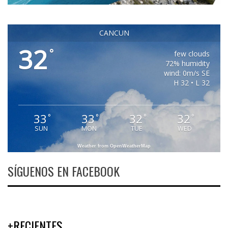
CANCUN
32
°
few clouds
72% humidity
wind: 0m/s SE
H 32 • L 32
33
33
32
32
°
°
°
°
SUN
MON
TUE
WED
Weather from OpenWeatherMap
SÍGUENOS EN FACEBOOK
+RECIENTES