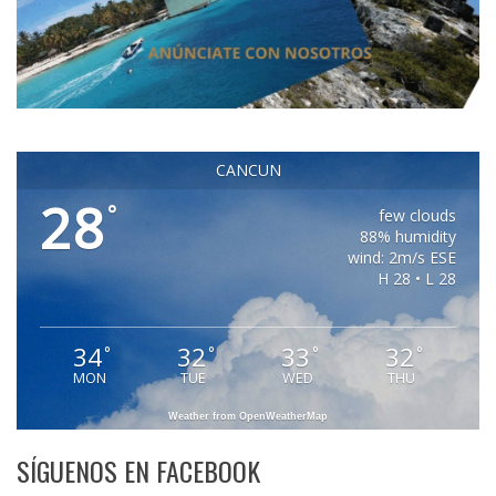
CANCUN
28
°
few clouds
88% humidity
wind: 2m/s ESE
H 28 • L 28
34
32
33
32
°
°
°
°
MON
TUE
WED
THU
Weather from OpenWeatherMap
SÍGUENOS EN FACEBOOK