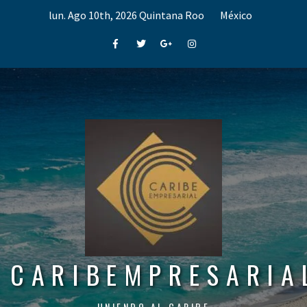
Skip
lun. Ago 10th, 2026
Quintana Roo
México
to
content
Facebook
Twitter
Google+
Instagram
CARIBEMPRESARIA
UNIENDO AL CARIBE